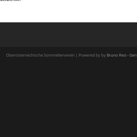
Oberösterreichische Sommelierverein | Powered by by
Bruno Resi - G